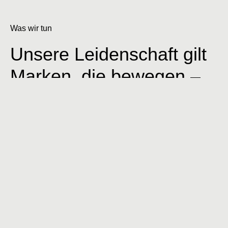
Was wir tun
Unsere Leidenschaft gilt
Marken, die bewegen –
durch Design, Strategie
und ehrliches
Storytelling. Als
inhabergeführte
Werbeagentur aus dem
Oberbergischen Kreis